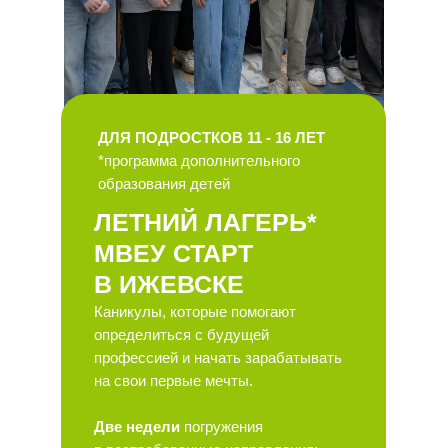
ДЛЯ ПОДРОСТКОВ 11 - 16 ЛЕТ
*программа дополнительного
образования детей
ЛЕТНИЙ ЛАГЕРЬ*
МВЕУ СТАРТ
В ИЖЕВСКЕ
Каникулы, которые помогают
определиться с будущей
профессией и начать зарабатывать
на свои первые мечты.
Две недели
погружения